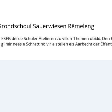
Grondschoul Sauerwiesen Rëmeleng
SEB déi de Schüler Atelieren zu villen Themen ubidd. Den 
i mir nees e Schratt no vir a stellen eis Aarbecht der Ëffentl