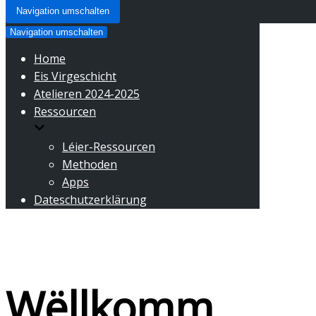
Navigation umschalten
Navigation umschalten
Home
Eis Virgeschicht
Atelieren 2024-2025
Ressourcen
Léier-Ressourcen
Methoden
Apps
Dateschutzerklärung
Wëllkomm