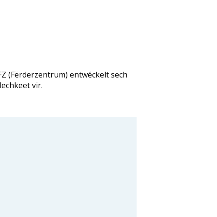
FZ (Fërderzentrum) entwéckelt sech
echkeet vir.