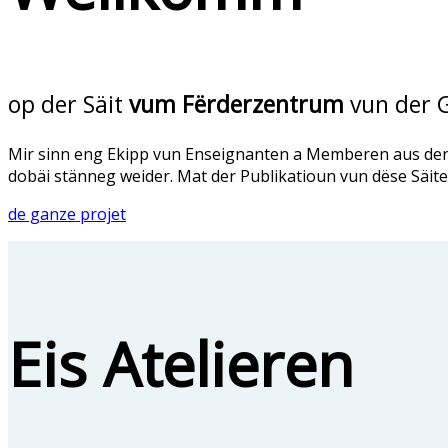
op der Säit
vum Fërderzentrum
vun der 
Mir sinn eng Ekipp vun Enseignanten a Memberen aus der E
dobäi stänneg weider. Mat der Publikatioun vun dëse Säite g
de ganze projet
Eis Atelieren