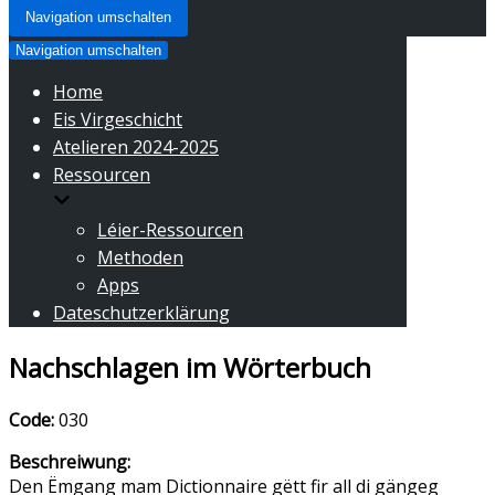
Navigation umschalten
Navigation umschalten
Home
Eis Virgeschicht
Atelieren 2024-2025
Ressourcen
Léier-Ressourcen
Methoden
Apps
Dateschutzerklärung
Nachschlagen im Wörterbuch
Code:
030
Beschreiwung:
Den Ëmgang mam Dictionnaire gëtt fir all di gängeg