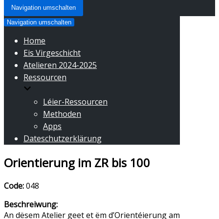
Navigation umschalten
Navigation umschalten
Home
Eis Virgeschicht
Atelieren 2024-2025
Ressourcen
Léier-Ressourcen
Methoden
Apps
Dateschutzerklärung
Orientierung im ZR bis 100
Code:
048
Beschreiwung:
An dësem Atelier geet et ëm d’Orientéierung am